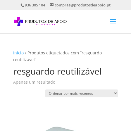
936 305 104
compras@produtosdeapoio.pt
Início
/ Produtos etiquetados com “resguardo
reutilizável”
resguardo reutilizável
Apenas um resultado