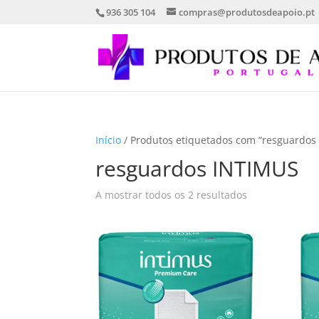
936 305 104
compras@produtosdeapoio.pt
Início
/ Produtos etiquetados com “resguardos
resguardos INTIMUS
Ordenado
A mostrar todos os 2 resultados
por
mais
recentes