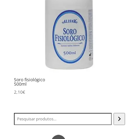
Soro fisiológico
500ml
2,10
€