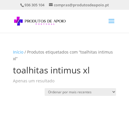
936 305 104
compras@produtosdeapoio.pt
Início
/ Produtos etiquetados com “toalhitas intimus
xl”
toalhitas intimus xl
Apenas um resultado