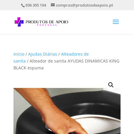
936 305 104
compras@produtosdeapoio.pt
Início
/
Ajudas Diárias
/
Alteadores de
sanita
/ Alteador de sanita AYUDAS DINAMICAS KING
BLACK espuma