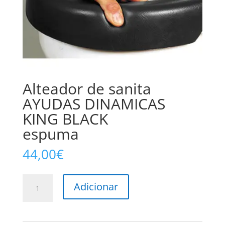
Alteador de sanita
AYUDAS DINAMICAS
KING BLACK
espuma
44,00
€
Quantidade
Adicionar
de
Alteador
de