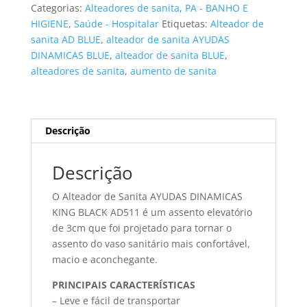
sanita
Categorias:
Alteadores de sanita
,
PA - BANHO E
AYUDAS
HIGIENE
,
Saúde - Hospitalar
Etiquetas:
Alteador de
DINAMICAS
sanita AD BLUE
,
alteador de sanita AYUDAS
KING
DINAMICAS BLUE
,
alteador de sanita BLUE
,
BLACK
alteadores de sanita
,
aumento de sanita
espuma
Descrição
Descrição
O Alteador de Sanita AYUDAS DINAMICAS
KING BLACK AD511 é um assento elevatório
de 3cm que foi projetado para tornar o
assento do vaso sanitário mais confortável,
macio e aconchegante.
PRINCIPAIS CARACTERÍSTICAS
– Leve e fácil de transportar