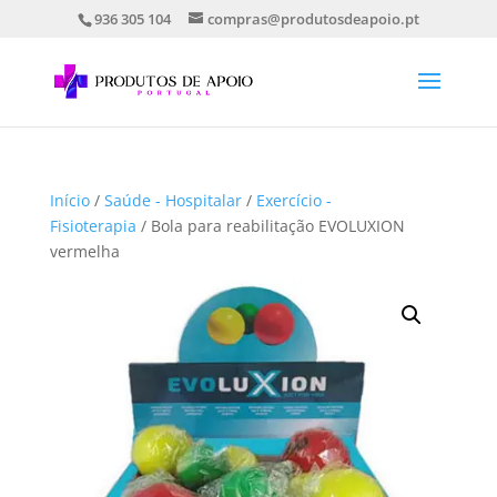
936 305 104
compras@produtosdeapoio.pt
Início
/
Saúde - Hospitalar
/
Exercício -
Fisioterapia
/ Bola para reabilitação EVOLUXION
vermelha