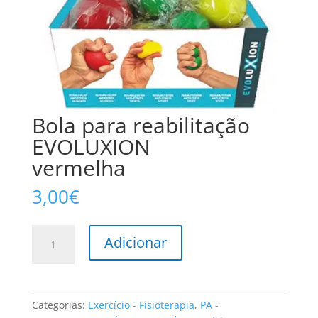
Bola para reabilitação
EVOLUXION
vermelha
3,00
€
Quantidade
Adicionar
de
Bola
para
reabilitação
Categorias:
Exercício - Fisioterapia
,
PA -
EVOLUXION