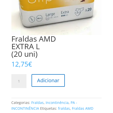
Fraldas AMD
EXTRA L
(20 uni)
12,75
€
Quantidade
Adicionar
de
Fraldas
AMD
EXTRA
Categorias:
Fraldas
,
Incontinência
,
PA -
L
INCONTINÊNCIA
Etiquetas:
fraldas
,
Fraldas AMD
(20