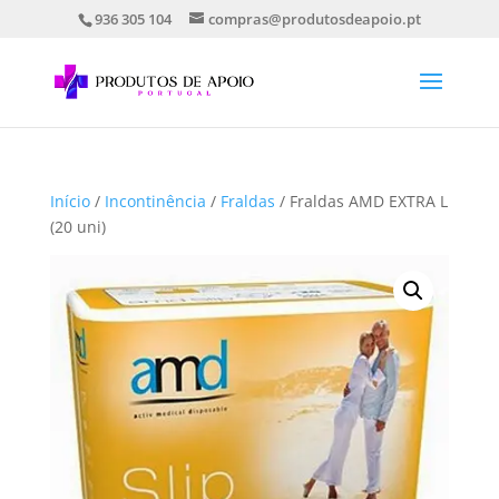
936 305 104
compras@produtosdeapoio.pt
Início
/
Incontinência
/
Fraldas
/ Fraldas AMD EXTRA L
(20 uni)