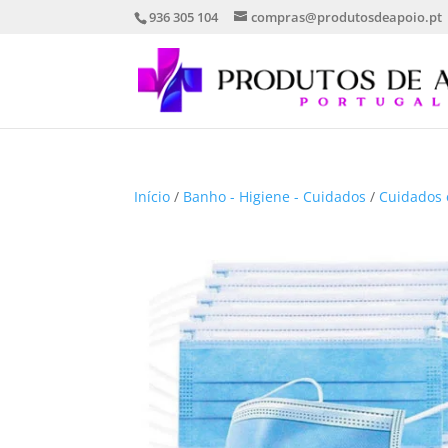
936 305 104
compras@produtosdeapoio.pt
Início
/
Banho - Higiene - Cuidados
/
Cuidados 