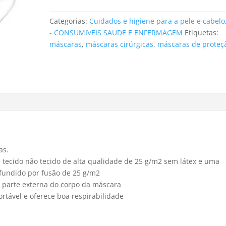
descartáveis
azuis
Categorias:
Cuidados e higiene para a pele e cabelo
(50
- CONSUMIVEIS SAUDE E ENFERMAGEM
Etiquetas:
uni)
máscaras
,
máscaras cirúrgicas
,
máscaras de proteç
as.
tecido não tecido de alta qualidade de 25 g/m2 sem látex e uma
 fundido por fusão de 25 g/m2
a parte externa do corpo da máscara
ortável e oferece boa respirabilidade