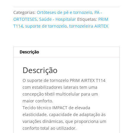
de
tornozelo
Categorias:
Ortóteses de pé e tornozelo
,
PA -
PRIM
ORTOTESES
,
Saúde - Hospitalar
Etiquetas:
PRIM
AIRTEX
T114
,
suporte de tornozelo
,
tornozeleira AIRTEX
T114
com
estabilizadores
laterais
Descrição
tamanho
XL
Descrição
O suporte de tornozelo PRIM AIRTEX T114
com estabilizadores laterais tem uma
concepção têxtil multicelular para um
maior conforto.
Tecido técnico IMPACT de elevada
elasticidade, capacidade de adaptação às
variações dinâmicas, que proporciona um
conforto total ao utilizador.