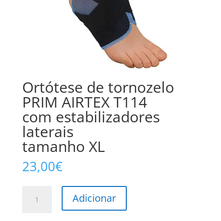
Ortótese de tornozelo
PRIM AIRTEX T114
com estabilizadores
laterais
tamanho XL
23,00
€
Quantidade
Adicionar
de
Ortótese