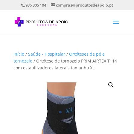
936 305 104
compras@produtosdeapoio.pt
Início
/
Saúde - Hospitalar
/
Ortóteses de pé e
tornozelo
/ Ortótese de tornozelo PRIM AIRTEX T114
com estabilizadores laterais tamanho XL