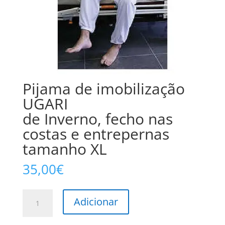
Pijama de imobilização
UGARI
de Inverno, fecho nas
costas e entrepernas
tamanho XL
35,00
€
Quantidade
Adicionar
de
Pijama