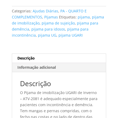
de
imobilização
Categorias:
Ajudas Diárias
,
PA - QUARTO E
UGARI
COMPLEMENTOS
,
Pijamas
Etiquetas:
pijama
,
pijama
de
de imobilização
,
pijama de sujeição
,
pijama para
Inverno,
demência
,
pijama para idosos
,
pijama para
fecho
incontinência
,
pijama UG
,
pijama UGARI
nas
costas
e
entrepernas
Descrição
tamanho
Informação adicional
XL
Descrição
O Pijama de imobilização UGARI de Inverno
– ATV-2081 é adequado especialmente para
pacientes com incontinência e demência.
Tem mangas e pernas compridas, com o
fecho nas costas e no lado de dentro das