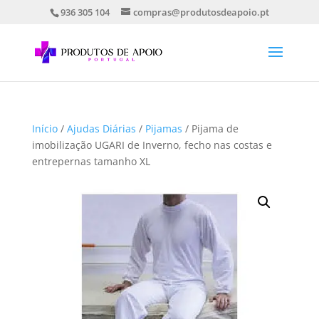
936 305 104
compras@produtosdeapoio.pt
Início
/
Ajudas Diárias
/
Pijamas
/ Pijama de
imobilização UGARI de Inverno, fecho nas costas e
entrepernas tamanho XL