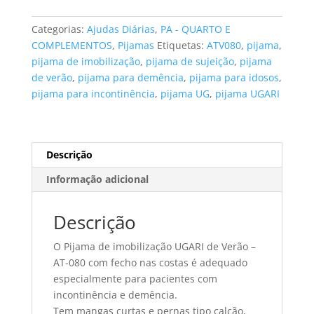
de
imobilização
Categorias:
Ajudas Diárias
,
PA - QUARTO E
UGARI
COMPLEMENTOS
,
Pijamas
Etiquetas:
ATV080
,
pijama
,
de
pijama de imobilização
,
pijama de sujeição
,
pijama
Verão,
de verão
,
pijama para demência
,
pijama para idosos
,
fecho
pijama para incontinência
,
pijama UG
,
pijama UGARI
nas
costas
tamanho
XL
Descrição
Informação adicional
Descrição
O Pijama de imobilização UGARI de Verão –
AT-080 com fecho nas costas é adequado
especialmente para pacientes com
incontinência e demência.
Tem mangas curtas e pernas tipo calção,