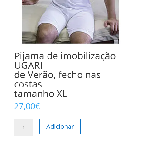
Pijama de imobilização
UGARI
de Verão, fecho nas
costas
tamanho XL
27,00
€
Quantidade
Adicionar
de
Pijama