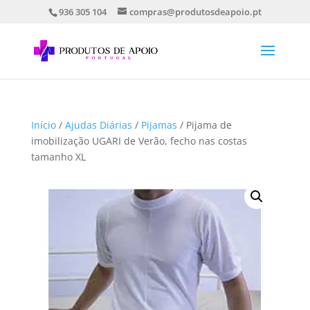
936 305 104
compras@produtosdeapoio.pt
Início
/
Ajudas Diárias
/
Pijamas
/ Pijama de
imobilização UGARI de Verão, fecho nas costas
tamanho XL