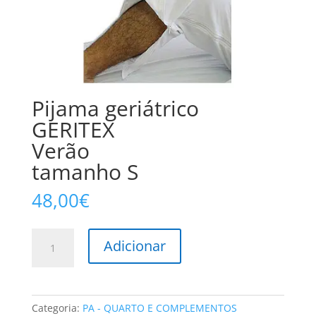
Pijama geriátrico
GERITEX
Verão
tamanho S
48,00
€
Quantidade
Adicionar
de
Pijama
geriátrico
GERITEX
Categoria:
PA - QUARTO E COMPLEMENTOS