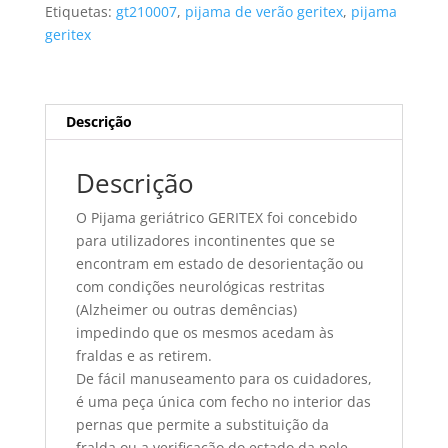
Verão
Etiquetas:
gt210007
,
pijama de verão geritex
,
pijama
tamanho
geritex
S
Descrição
Descrição
O Pijama geriátrico GERITEX foi concebido
para utilizadores incontinentes que se
encontram em estado de desorientação ou
com condições neurológicas restritas
(Alzheimer ou outras demências)
impedindo que os mesmos acedam às
fraldas e as retirem.
De fácil manuseamento para os cuidadores,
é uma peça única com fecho no interior das
pernas que permite a substituição da
fralda ou a verificação do estado da pele