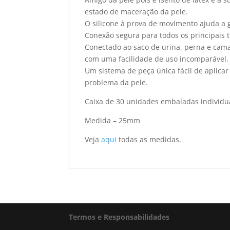
estado de maceração da pele.
O silicone à prova de movimento ajuda a ga
Conexão segura para todos os principais t
Conectado ao saco de urina, perna e cam
com uma facilidade de uso incomparável.
Um sistema de peça única fácil de aplicar 
problema da pele.
Caixa de 30 unidades embaladas individu
Medida – 25mm
Veja
aqui
todas as medidas.
Termos e Responsabilidades