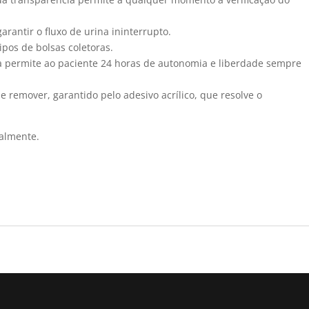
rantir o fluxo de urina ininterrupto.
ipos de bolsas coletoras.
a permite ao paciente 24 horas de autonomia e liberdade sempre
e remover, garantido pelo adesivo acrílico, que resolve o
almente.