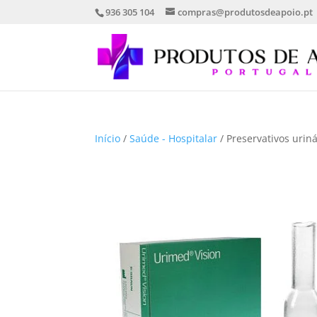
936 305 104
compras@produtosdeapoio.pt
Início
/
Saúde - Hospitalar
/ Preservativos uri