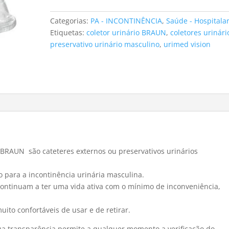
urinários
URIMED
Categorias:
PA - INCONTINÊNCIA
,
Saúde - Hospitala
VISION
Etiquetas:
coletor urinário BRAUN
,
coletores urinári
25mm
preservativo urinário masculino
,
urimed vision
(30
uni)
BRAUN são cateteres externos ou preservativos urinários
 para a incontinência urinária masculina.
 continuam a ter uma vida ativa com o mínimo de inconveniência,
ito confortáveis de usar e de retirar.
sua transparência permite a qualquer momento a verificação do