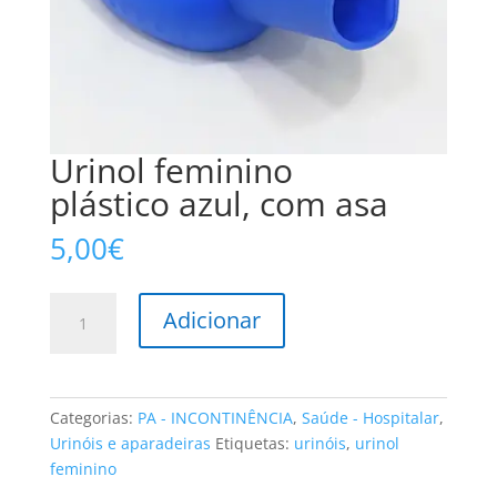
Urinol feminino
plástico azul, com asa
5,00
€
Quantidade
Adicionar
de
Urinol
feminino
plástico
Categorias:
PA - INCONTINÊNCIA
,
Saúde - Hospitalar
,
azul,
Urinóis e aparadeiras
Etiquetas:
urinóis
,
urinol
com
feminino
asa