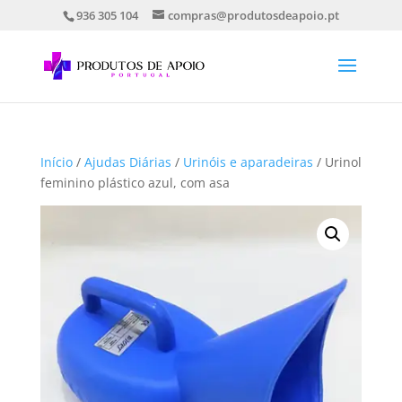
936 305 104
compras@produtosdeapoio.pt
Início
/
Ajudas Diárias
/
Urinóis e aparadeiras
/ Urinol
feminino plástico azul, com asa