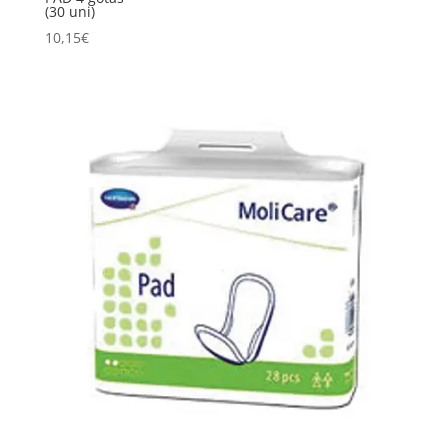
(30 uni)
10,15
€