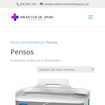
936 305 104
compras@produtosdeapoio.pt
Início
/
Incontinência
/ Pensos
Pensos
Ordenado
A mostrar todos os 6 resultados
por
mais
recentes