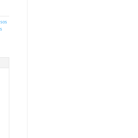
sos
s