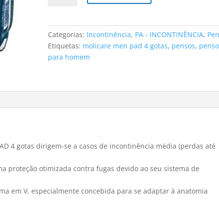
Pensos
MOLICARE
MEN
Categorias:
Incontinência
,
PA - INCONTINÊNCIA
,
Pen
PAD
Etiquetas:
molicare men pad 4 gotas
,
pensos
,
penso
4
para homem
gotas
(14
uni)
4 gotas dirigem-se a casos de incontinência média (perdas até
a proteção otimizada contra fugas devido ao seu sistema de
rma em V, especialmente concebida para se adaptar à anatomia