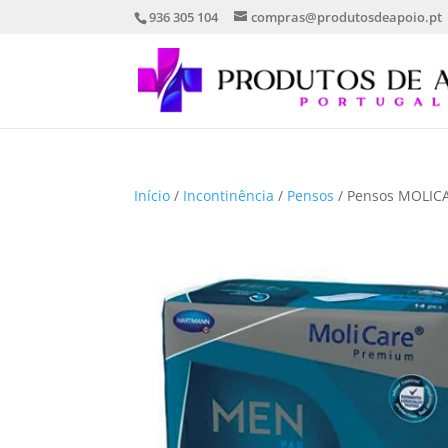
936 305 104
compras@produtosdeapoio.pt
Início
/
Incontinência
/
Pensos
/ Pensos MOLICA