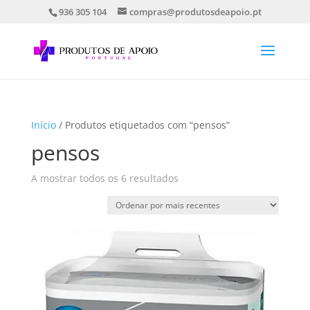
936 305 104
compras@produtosdeapoio.pt
Início
/ Produtos etiquetados com “pensos”
pensos
Ordenado
A mostrar todos os 6 resultados
por
mais
recentes