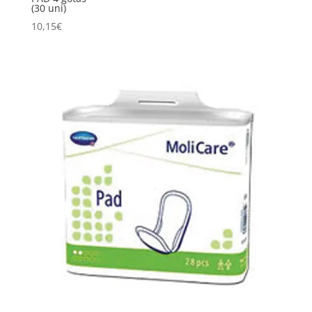
(30 uni)
10,15
€