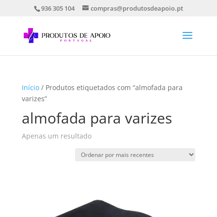
936 305 104
compras@produtosdeapoio.pt
Início
/ Produtos etiquetados com “almofada para
varizes”
almofada para varizes
Apenas um resultado