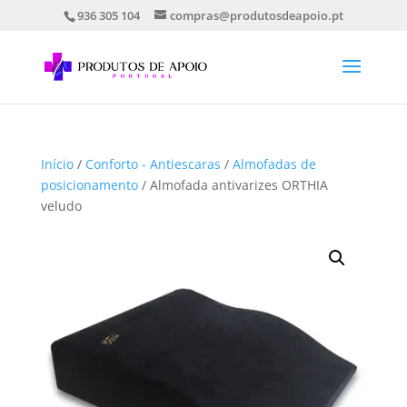
936 305 104
compras@produtosdeapoio.pt
Início
/
Conforto - Antiescaras
/
Almofadas de
posicionamento
/ Almofada antivarizes ORTHIA
veludo