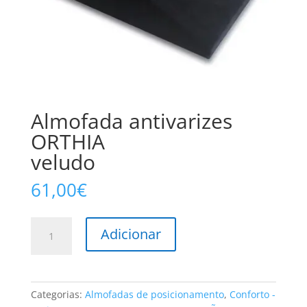
Almofada antivarizes
ORTHIA
veludo
61,00
€
Quantidade
Adicionar
de
Almofada
antivarizes
ORTHIA
Categorias:
Almofadas de posicionamento
,
Conforto -
veludo