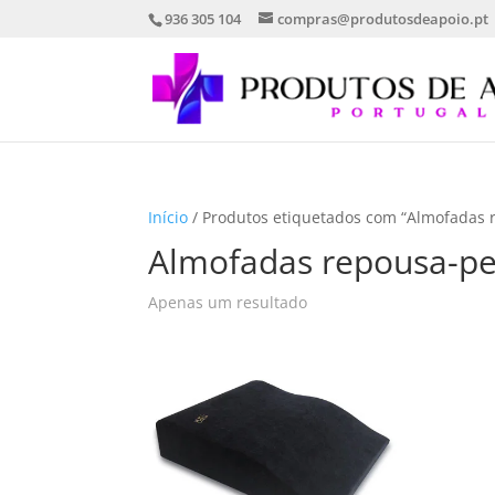
936 305 104
compras@produtosdeapoio.pt
Início
/ Produtos etiquetados com “Almofadas 
Almofadas repousa-p
Apenas um resultado