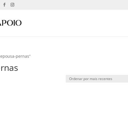
repousa-pernas”
ernas