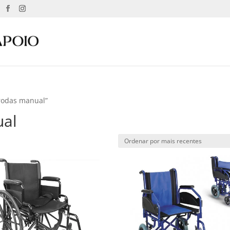
 rodas manual”
ual