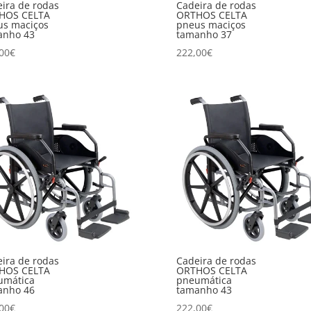
ira de rodas
Cadeira de rodas
HOS CELTA
ORTHOS CELTA
us maciços
pneus maciços
anho 43
tamanho 37
00
€
222,00
€
ira de rodas
Cadeira de rodas
HOS CELTA
ORTHOS CELTA
umática
pneumática
anho 46
tamanho 43
00
€
222,00
€