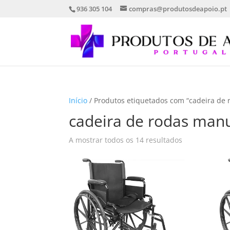
936 305 104
compras@produtosdeapoio.pt
Início
/ Produtos etiquetados com “cadeira de
cadeira de rodas man
Ordenado
A mostrar todos os 14 resultados
por
mais
recentes