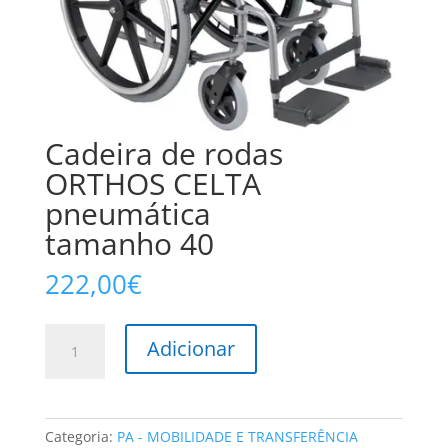
Cadeira de rodas
ORTHOS CELTA
pneumática
tamanho 40
222,00
€
Quantidade
Adicionar
de
Cadeira
de
rodas
Categoria:
PA - MOBILIDADE E TRANSFERÊNCIA