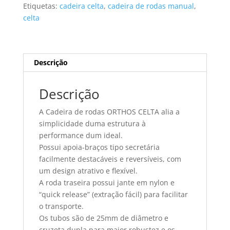
ORTHOS
Etiquetas:
cadeira celta
,
cadeira de rodas manual
,
CELTA
celta
pneumática
tamanho
40
Descrição
Descrição
A Cadeira de rodas ORTHOS CELTA alia a
simplicidade duma estrutura à
performance dum ideal.
Possui apoia-braços tipo secretária
facilmente destacáveis e reversíveis, com
um design atrativo e flexível.
A roda traseira possui jante em nylon e
“quick release” (extração fácil) para facilitar
o transporte.
Os tubos são de 25mm de diâmetro e
cruzeta dupla para maior robustez e os