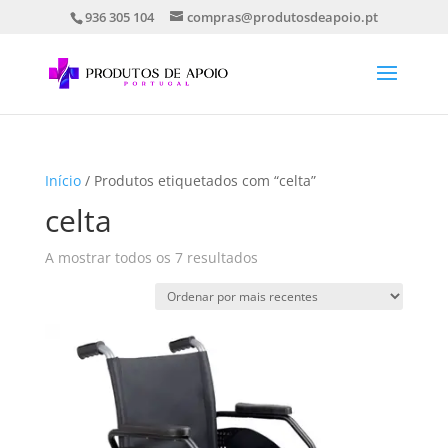
936 305 104
compras@produtosdeapoio.pt
Início
/ Produtos etiquetados com “celta”
celta
Ordenado
A mostrar todos os 7 resultados
por
mais
recentes