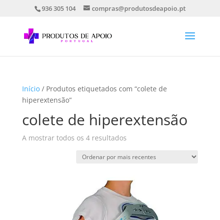
936 305 104
compras@produtosdeapoio.pt
Início
/ Produtos etiquetados com “colete de
hiperextensão”
colete de hiperextensão
Ordenado
A mostrar todos os 4 resultados
por
mais
recentes