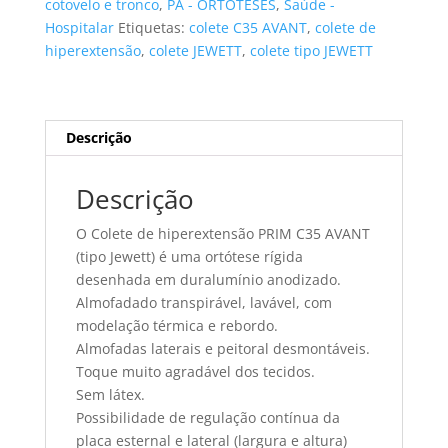
cotovelo e tronco
,
PA - ORTOTESES
,
Saúde -
C35
Hospitalar
Etiquetas:
colete C35 AVANT
,
colete de
AVANT
hiperextensão
,
colete JEWETT
,
colete tipo JEWETT
JEWETT
tamanho
M
Descrição
Descrição
O Colete de hiperextensão PRIM C35 AVANT
(tipo Jewett) é uma ortótese rígida
desenhada em duralumínio anodizado.
Almofadado transpirável, lavável, com
modelação térmica e rebordo.
Almofadas laterais e peitoral desmontáveis.
Toque muito agradável dos tecidos.
Sem látex.
Possibilidade de regulação contínua da
placa esternal e lateral (largura e altura)