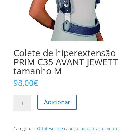
Colete de hiperextensão
PRIM C35 AVANT JEWETT
tamanho M
98,00
€
Quantidade
Adicionar
de
Colete
de
hiperextensão
Categorias:
Ortóteses de cabeça, mão, braço, ombro,
PRIM