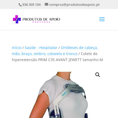
936 305 104
compras@produtosdeapoio.pt
Início
/
Saúde - Hospitalar
/
Ortóteses de cabeça,
mão, braço, ombro, cotovelo e tronco
/ Colete de
hiperextensão PRIM C35 AVANT JEWETT tamanho M