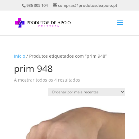
936 305 104
compras@produtosdeapoio.pt
Início
/ Produtos etiquetados com “prim 948”
prim 948
Ordenado
A mostrar todos os 4 resultados
por
mais
recentes