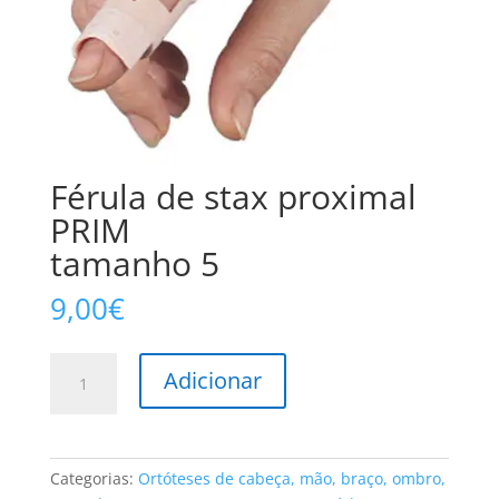
Férula de stax proximal
PRIM
tamanho 5
9,00
€
Quantidade
Adicionar
de
Férula
de
stax
Categorias:
Ortóteses de cabeça, mão, braço, ombro,
proximal