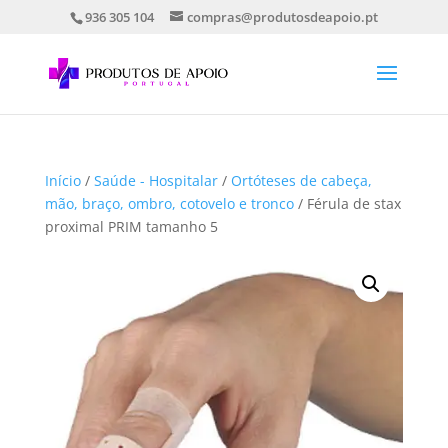
936 305 104
compras@produtosdeapoio.pt
Início
/
Saúde - Hospitalar
/
Ortóteses de cabeça,
mão, braço, ombro, cotovelo e tronco
/ Férula de stax
proximal PRIM tamanho 5