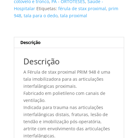
cotovelo e tronco
,
PA - ORTOTESES
,
Saúde -
PRIM
Hospitalar
Etiquetas:
férula de stax proximal
,
prim
tamanho
948
,
tala para o dedo
,
tala proximal
5
Descrição
Descrição
A Férula de stax proximal PRIM 948 é uma
tala imobilizadora para as articulações
interfalângicas proximais.
Fabricado em polietileno com canais de
ventilação.
Indicada para trauma nas articulações
interfalângicas distais, fraturas, lesão de
tendão e imobilização pós-operatória,
artrite com envolvimento das articulações
interfalângicas.