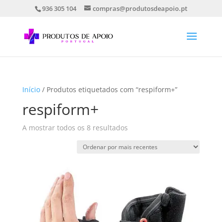
936 305 104
compras@produtosdeapoio.pt
Início
/ Produtos etiquetados com “respiform+”
respiform+
Ordenado
A mostrar todos os 8 resultados
por
mais
recentes