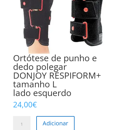
Ortótese de punho e
dedo polegar
DONJOY RESPIFORM+
tamanho L
lado esquerdo
24,00
€
Quantidade
Adicionar
de