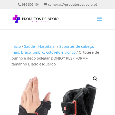
936 305 104
compras@produtosdeapoio.pt
Início
/
Saúde - Hospitalar
/
Suportes de cabeça,
mão, braço, ombro, cotovelo e tronco
/ Ortótese de
punho e dedo polegar DONJOY RESPIFORM+
tamanho L lado esquerdo