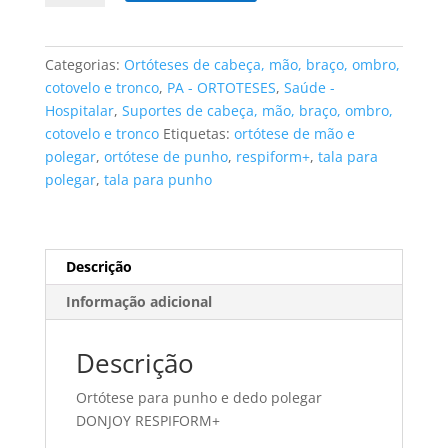
Ortótese
de
punho
Categorias:
Ortóteses de cabeça, mão, braço, ombro,
e
cotovelo e tronco
,
PA - ORTOTESES
,
Saúde -
dedo
Hospitalar
,
Suportes de cabeça, mão, braço, ombro,
polegar
cotovelo e tronco
Etiquetas:
ortótese de mão e
DONJOY
polegar
,
ortótese de punho
,
respiform+
,
tala para
RESPIFORM+
polegar
,
tala para punho
tamanho
L
lado
esquerdo
Descrição
Informação adicional
Descrição
Ortótese para punho e dedo polegar
DONJOY RESPIFORM+