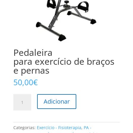
Pedaleira
para exercício de braços
e pernas
50,00
€
Quantidade
Adicionar
de
Pedaleira
para
exercício
Categorias:
Exercício - Fisioterapia
,
PA -
de