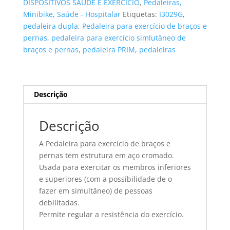
DISPOSITIVOS SAÚDE E EXERCÍCIO
,
Pedaleiras,
braços
Minibike
,
Saúde - Hospitalar
Etiquetas:
I3029G
,
e
pedaleira dupla
,
Pedaleira para exercício de braços e
pernas
pernas
,
pedaleira para exercício simlutâneo de
braços e pernas
,
pedaleira PRIM
,
pedaleiras
Descrição
Descrição
A Pedaleira para exercício de braços e
pernas tem estrutura em aço cromado.
Usada para exercitar os membros inferiores
e superiores (com a possibilidade de o
fazer em simultâneo) de pessoas
debilitadas.
Permite regular a resistência do exercício.