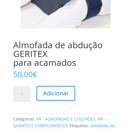
Almofada de abdução
GERITEX
para acamados
50,00
€
Quantidade
Adicionar
de
Almofada
de
abdução
Categorias:
PA - ALMOFADAS E COLCHÕES
,
PA -
GERITEX
QUARTO E COMPLEMENTOS
Etiquetas:
almofada de
para