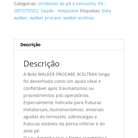
PROCARE
Categorias:
Ortóteses de pé e tornozelo
,
PA -
XCELTRAX
ORTOTESES
,
Saúde - Hospitalar
Etiquetas:
bota
longa
walker
,
walker procare
,
walker xceltrax
tamanho
S
Descrição
Descrição
A Bota WALKER PROCARE XCELTRAX longa
foi desenhada como um apoio ideal e
confortável após traumatismos ou
procedimentos pós-operatórios.
Especialmente indicada para fraturas
metatarsais, bunionectomias, entorses
agudas do tornozelo, sobrecargas e
fraturas estáveis da perna inferior e do
ante pé.
O seu desenho leve e forma ergonómica