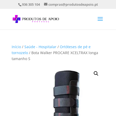
936 305 104
compras@produtosdeapoio.pt
Início
/
Saúde - Hospitalar
/
Ortóteses de pé e
tornozelo
/ Bota Walker PROCARE XCELTRAX longa
tamanho S