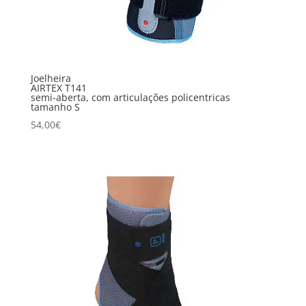
Joelheira
AIRTEX T141
semi-aberta, com articulações policentricas
tamanho S
54,00
€