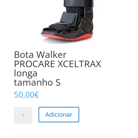
Bota Walker
PROCARE XCELTRAX
longa
tamanho S
50,00
€
Quantidade
Adicionar
de
Bota
Walker