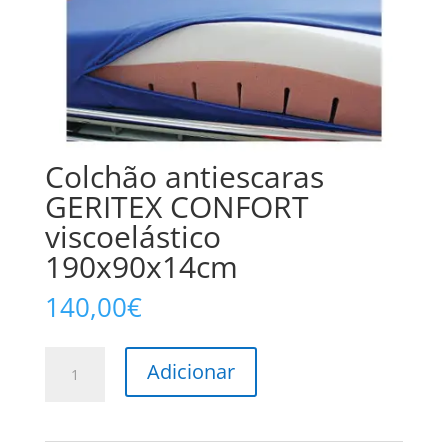
Colchão antiescaras
GERITEX CONFORT
viscoelástico
190x90x14cm
140,00
€
Quantidade
Adicionar
de
Colchão
antiescaras