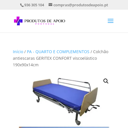
936 305 104
compras@produtosdeapoio.pt
Início
/
PA - QUARTO E COMPLEMENTOS
/ Colchão
antiescaras GERITEX CONFORT viscoelástico
190x90x14cm