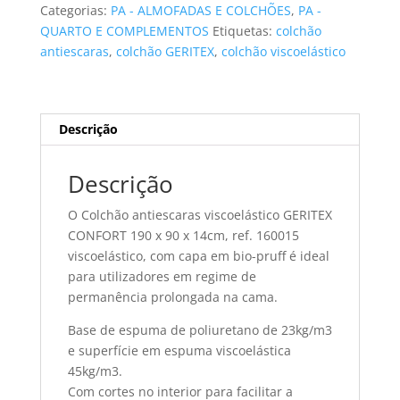
GERITEX
Categorias:
PA - ALMOFADAS E COLCHÕES
,
PA -
CONFORT
QUARTO E COMPLEMENTOS
Etiquetas:
colchão
viscoelástico
antiescaras
,
colchão GERITEX
,
colchão viscoelástico
190x90x14cm
Descrição
Descrição
O Colchão antiescaras viscoelástico GERITEX
CONFORT 190 x 90 x 14cm, ref. 160015
viscoelástico, com capa em bio-pruff é ideal
para utilizadores em regime de
permanência prolongada na cama.
Base de espuma de poliuretano de 23kg/m3
e superfície em espuma viscoelástica
45kg/m3.
Com cortes no interior para facilitar a