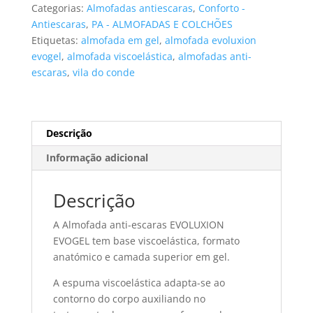
EVOLUXION
Categorias:
Almofadas antiescaras
,
Conforto -
EVOGEL
Antiescaras
,
PA - ALMOFADAS E COLCHÕES
viscoelástica
Etiquetas:
almofada em gel
,
almofada evoluxion
e
evogel
,
almofada viscoelástica
,
almofadas anti-
gel
escaras
,
vila do conde
42x42x8cm
Descrição
Informação adicional
Descrição
A Almofada anti-escaras EVOLUXION
EVOGEL tem base viscoelástica, formato
anatómico e camada superior em gel.
A espuma viscoelástica adapta-se ao
contorno do corpo auxiliando no