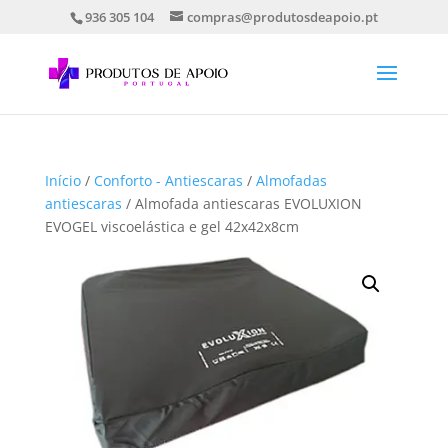
936 305 104
compras@produtosdeapoio.pt
Início
/
Conforto - Antiescaras
/
Almofadas
antiescaras
/ Almofada antiescaras EVOLUXION
EVOGEL viscoelástica e gel 42x42x8cm