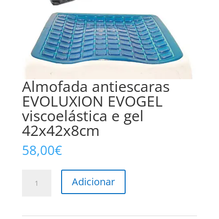
Almofada antiescaras
EVOLUXION EVOGEL
viscoelástica e gel
42x42x8cm
58,00
€
Quantidade
Adicionar
de
Almofada
antiescaras