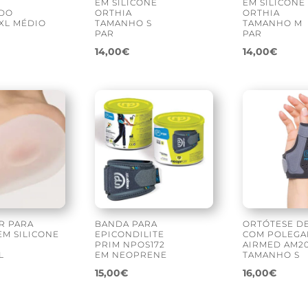
EM SILICONE
EM SILICONE
IDO
ORTHIA
ORTHIA
XL MÉDIO
TAMANHO S
TAMANHO M
PAR
PAR
14,00
€
14,00
€
R PARA
BANDA PARA
ORTÓTESE D
EM SILICONE
EPICONDILITE
COM POLEGA
PRIM NPOS172
AIRMED AM2
L
EM NEOPRENE
TAMANHO S
15,00
€
16,00
€