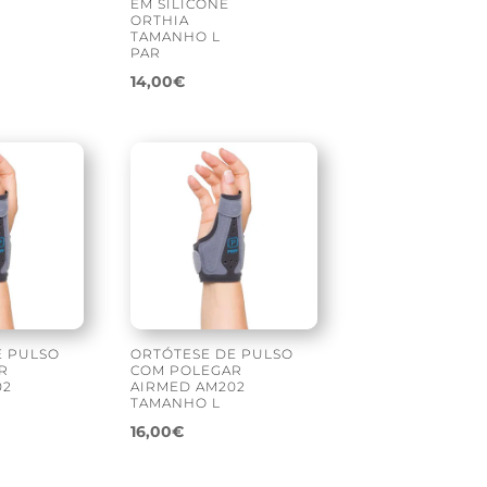
EM SILICONE
ORTHIA
TAMANHO L
PAR
14,00
€
E PULSO
ORTÓTESE DE PULSO
R
COM POLEGAR
02
AIRMED AM202
TAMANHO L
16,00
€