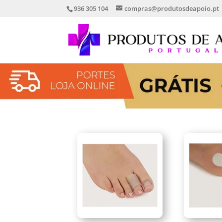
936 305 104
compras@produtosdeapoio.pt