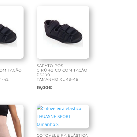
SAPATO PÓS-
COM TACÃO
CIRÚRGICO COM TACÃO
PS200
1-42
TAMANHO XL 43-45
19,00
€
COTOVELEIRA ELÁSTICA