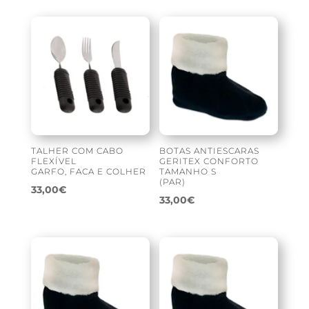
TALHER COM CABO
BOTAS ANTIESCARAS
FLEXÍVEL
GERITEX CONFORTO
GARFO, FACA E COLHER
TAMANHO S
(PAR)
33,00
€
33,00
€